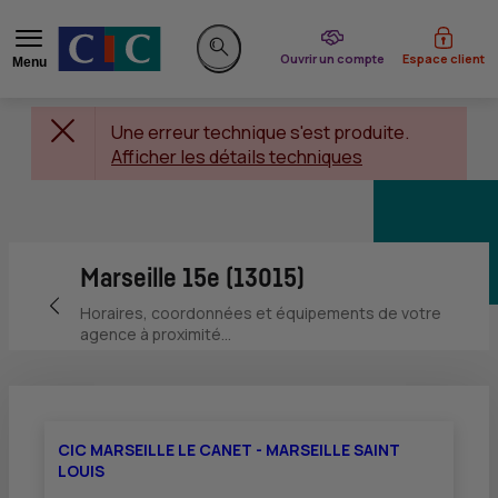
du CIC
Ouvrir un compte
Espace client
Menu
Rechercher sur le site
Une erreur technique s'est produite.
Afficher les détails techniques
Marseille 15e (13015)
Retour vers la page précédente
Horaires, coordonnées et équipements de votre
agence à proximité...
CIC MARSEILLE LE CANET - MARSEILLE SAINT
LOUIS