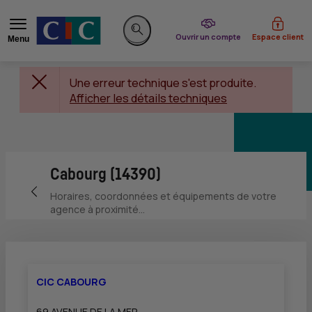
du CIC
Ouvrir un compte
Espace client
Menu
Rechercher sur le site
Une erreur technique s'est produite.
Afficher les détails techniques
Cabourg (14390)
Retour vers la page précédente
Horaires, coordonnées et équipements de votre
agence à proximité...
CIC CABOURG
69 AVENUE DE LA MER