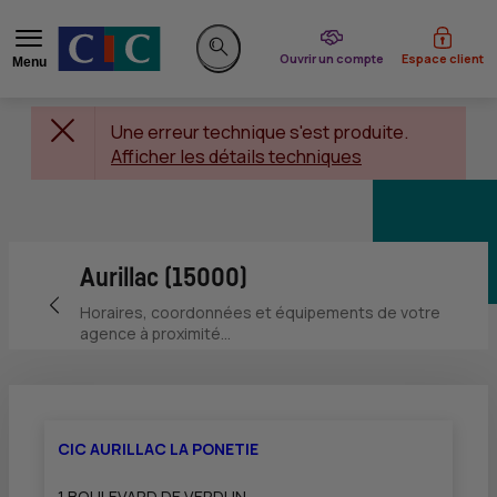
du CIC
Ouvrir un compte
Espace client
Menu
Rechercher sur le site
Une erreur technique s'est produite.
Afficher les détails techniques
Aurillac (15000)
Retour vers la page précédente
Horaires, coordonnées et équipements de votre
agence à proximité...
CIC AURILLAC LA PONETIE
1 BOULEVARD DE VERDUN