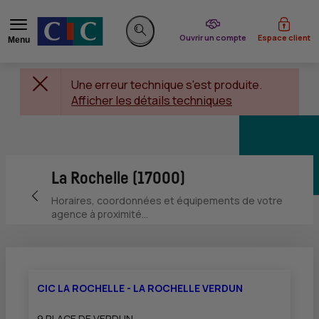
du CIC
Ouvrir un compte
Espace client
Menu
Rechercher sur le site
Une erreur technique s'est produite.
Afficher les détails techniques
La Rochelle (17000)
Retour vers la page précédente
Horaires, coordonnées et équipements de votre
agence à proximité...
CIC LA ROCHELLE - LA ROCHELLE VERDUN
9 PLACE DE VERDUN