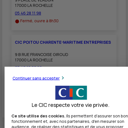
17000 LA ROCHELLE
05 46 28 11 98
Fermé, ouvre à 8h30
CIC POITOU CHARENTE-MARITIME ENTREPRISES
9 B RUE FRANCOISE GIROUD
17000 LA ROCHELLE
05 49 18 68 20
Fermé, ouvre à 8h30
Continuer sans accepter
Toutes les localités
Le CIC respecte votre vie privée.
Ce site utilise des cookies.
Ils permettent d'assurer son bon
fonctionnement et, avec nos partenaires, d'en mesurer son
audience, de réaliser des statistiques et de vous proposer