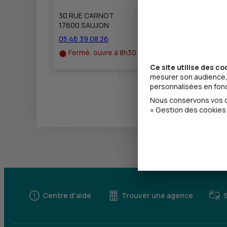
30 RUE CARNOT
17600 SAUJON
05 46 39 08 26
Fermé, ouvre à 8h30
Ce site utilise des co
mesurer son audience, 
personnalisées en fonct
Nous conservons vos ch
« Gestion des cookies 
Centre d'aide
Trouver une agence