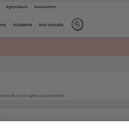
Agriculteurs
Associations
ons
Académie
Nos conseils
Rechercher sur le site
nts de votre agence à proximité...