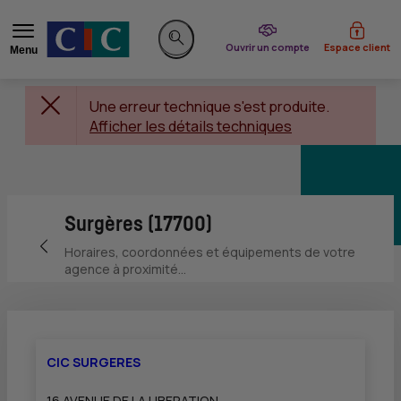
du CIC
Ouvrir un compte
Espace client
Menu
Rechercher sur le site
Une erreur technique s'est produite.
Afficher les détails techniques
Surgères (17700)
Retour vers la page précédente
Horaires, coordonnées et équipements de votre
agence à proximité...
CIC SURGERES
16 AVENUE DE LA LIBERATION