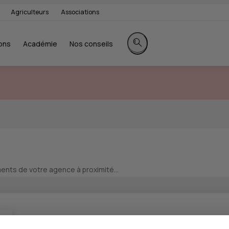
Agriculteurs
Associations
ons
Académie
Nos conseils
Rechercher sur le site
nts de votre agence à proximité...