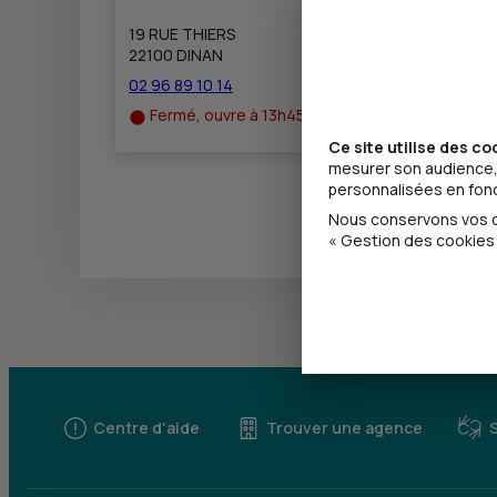
19 RUE THIERS
22100 DINAN
02 96 89 10 14
Fermé, ouvre à 13h45
Ce site utilise des co
mesurer son audience, 
personnalisées en fonct
Nous conservons vos ch
« Gestion des cookies 
Centre d'aide
Trouver une agence