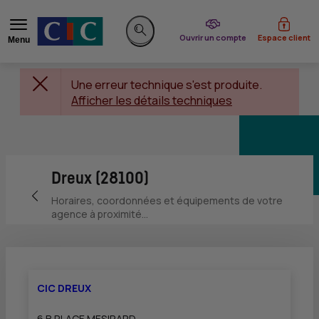
du CIC
Ouvrir un compte
Espace client
Menu
Rechercher sur le site
Une erreur technique s'est produite.
Afficher les détails techniques
Dreux (28100)
Retour vers la page précédente
Horaires, coordonnées et équipements de votre
agence à proximité...
CIC DREUX
6 B PLACE MESIRARD