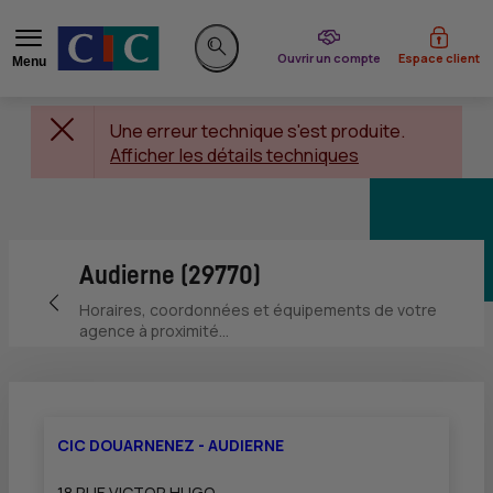
du CIC
Ouvrir un compte
Espace client
Menu
Rechercher sur le site
Une erreur technique s'est produite.
Afficher les détails techniques
Audierne (29770)
Retour vers la page précédente
Horaires, coordonnées et équipements de votre
agence à proximité...
CIC DOUARNENEZ - AUDIERNE
18 RUE VICTOR HUGO