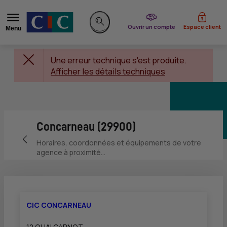
du CIC
Ouvrir un compte
Espace client
Menu
Rechercher sur le site
Une erreur technique s'est produite.
Afficher les détails techniques
Concarneau (29900)
Retour vers la page précédente
Horaires, coordonnées et équipements de votre
agence à proximité...
CIC CONCARNEAU
12 QUAI CARNOT