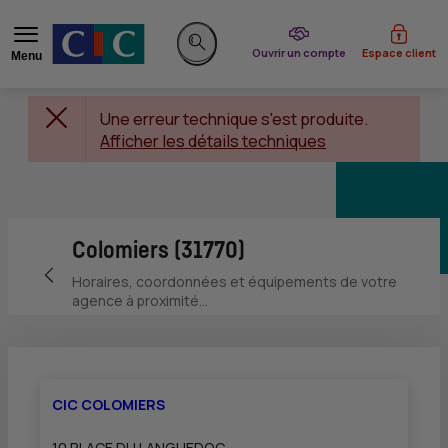
du CIC
Ouvrir un compte
Espace client
Menu
Rechercher sur le site
Une erreur technique s'est produite.
Afficher les détails techniques
Colomiers (31770)
Retour vers la page précédente
Horaires, coordonnées et équipements de votre
agence à proximité...
CIC COLOMIERS
10 PLACE DU LANGUEDOC