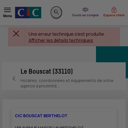
du CIC
Ouvrir un compte
Espace client
Menu
Rechercher sur le site
Une erreur technique s'est produite.
Afficher les détails techniques
Le Bouscat (33110)
Retour vers la page précédente
Horaires, coordonnées et équipements de votre
agence à proximité...
CIC BOUSCAT BERTHELOT
138 AVENUE MARCELLIN BERTHELOT