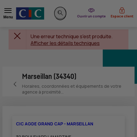
du CIC
Ouvrir un compte
Espace client
Menu
Rechercher sur le site
Une erreur technique s'est produite.
Afficher les détails techniques
Marseillan (34340)
Retour vers la page précédente
Horaires, coordonnées et équipements de votre
agence à proximité...
CIC AGDE GRAND CAP - MARSEILLAN
30 BOULEVARD LAMARTINE