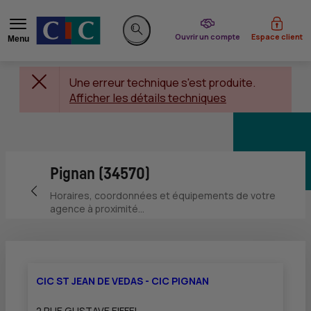
du CIC
Ouvrir un compte
Espace client
Menu
Rechercher sur le site
Une erreur technique s'est produite.
Afficher les détails techniques
Pignan (34570)
Retour vers la page précédente
Horaires, coordonnées et équipements de votre
agence à proximité...
CIC ST JEAN DE VEDAS - CIC PIGNAN
2 RUE GUSTAVE EIFFEL