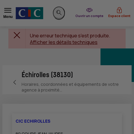
du CIC
Ouvrir un compte
Espace client
Menu
Rechercher sur le site
Une erreur technique s'est produite.
Afficher les détails techniques
Échirolles (38130)
Retour vers la page précédente
Horaires, coordonnées et équipements de votre
agence à proximité...
CIC ECHIROLLES
80 COURS JEAN JAURES