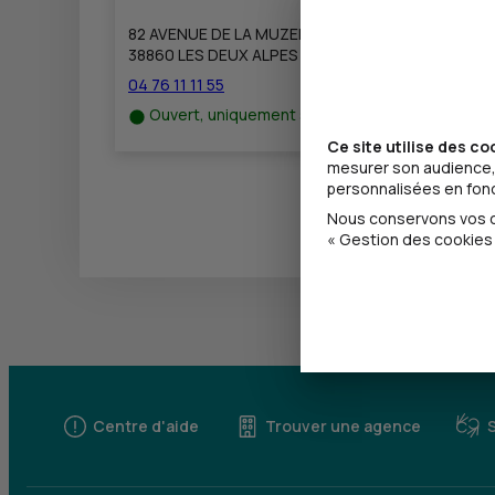
82 AVENUE DE LA MUZELLE
38860 LES DEUX ALPES
04 76 11 11 55
Ouvert, uniquement sur RDV jusqu'à 17h00
Ce site utilise des co
mesurer son audience, 
personnalisées en fonct
Nous conservons vos ch
« Gestion des cookies 
Centre d'aide
Trouver une agence