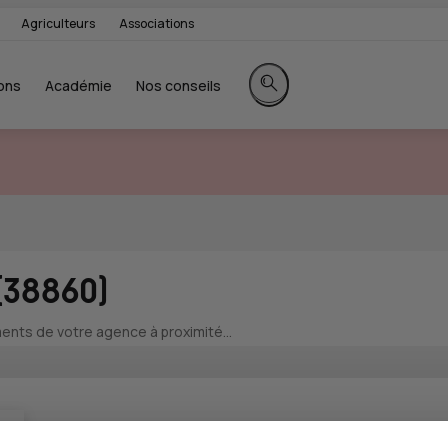
Agriculteurs
Associations
ons
Académie
Nos conseils
Rechercher sur le site
(38860)
nts de votre agence à proximité...