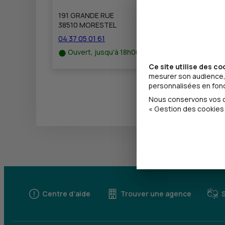
191 GRANDE RUE
38510 MORESTEL
04 37 05 01 61
Ouvert, jusqu'à 18h00
Ce site utilise des co
mesurer son audience, 
personnalisées en fonct
Nous conservons vos ch
« Gestion des cookies 
Centre d'aide
Trouver une agence