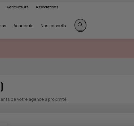
Agriculteurs
Associations
ons
Académie
Nos conseils
Rechercher sur le site
)
nts de votre agence à proximité...