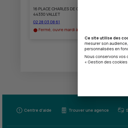
16 PLACE CHARLES DE GAULLE
44330 VALLET
02 28 03 08 61
Fermé, ouvre mardi à 8h30
Ce site utilise des co
mesurer son audience, 
personnalisées en fonct
Nous conservons vos ch
« Gestion des cookies 
Centre d'aide
Trouver une agence