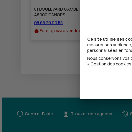
81 BOULEVARD GAMBETTA
46000 CAHORS
05 65 20 00 55
Fermé, ouvre vendredi à 8h45
Ce site utilise des co
mesurer son audience, 
personnalisées en fonct
Nous conservons vos ch
« Gestion des cookies 
Centre d'aide
Trouver une agence