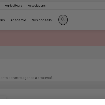
Agriculteurs
Associations
ons
Académie
Nos conseils
Rechercher sur le site
nts de votre agence à proximité...