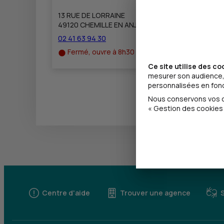
13 RUE DE LORRAINE
49120 CHEMILLE EN ANJOU
02 41 63 94 30
Fermé, ouvre à 8h30
Ce site utilise des co
mesurer son audience, 
personnalisées en fonct
Nous conservons vos ch
« Gestion des cookies 
Centre d'aide
Trouver une agence