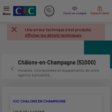
du CIC
Ouvrir un compte
Espace client
Menu
Rechercher sur le site
Une erreur technique s'est produite.
Afficher les détails techniques
Châlons-en-Champagne (51000)
Retour vers la page précédente
Horaires, coordonnées et équipements de votre
agence à proximité...
CIC CHALONS EN CHAMPAGNE
1 RUE DE LA MARNE