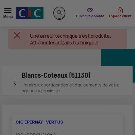
du CIC
Ouvrir un compte
Espace client
Menu
Rechercher sur le site
Une erreur technique s'est produite.
Afficher les détails techniques
Blancs-Coteaux (51130)
Retour vers la page précédente
Horaires, coordonnées et équipements de votre
agence à proximité...
CIC EPERNAY - VERTUS
18 RUE DE CHALONS