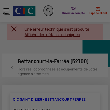
du CIC
Ouvrir un compte
Espace client
Menu
Rechercher sur le site
Une erreur technique s'est produite.
Afficher les détails techniques
Bettancourt-la-Ferrée (52100)
Retour vers la page précédente
Horaires, coordonnées et équipements de votre
agence à proximité...
CIC SAINT DIZIER - BETTANCOURT FERREE
ROUTE DE BAR LE DUC