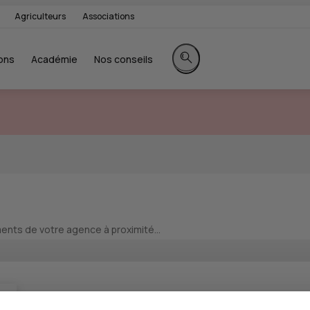
Agriculteurs
Associations
ons
Académie
Nos conseils
Rechercher sur le site
nts de votre agence à proximité...