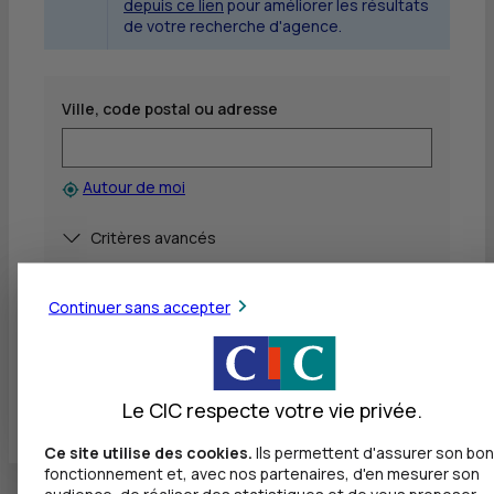
depuis ce lien
pour améliorer les résultats
de votre recherche d'agence.
Ville, code postal ou adresse
Autour de moi
Afficher
Critères avancés
Rechercher
Continuer sans accepter
Voir toutes les agences
Le CIC respecte votre vie privée.
Ce site utilise des cookies.
Ils permettent d'assurer son bon
fonctionnement et, avec nos partenaires, d'en mesurer son
audience, de réaliser des statistiques et de vous proposer