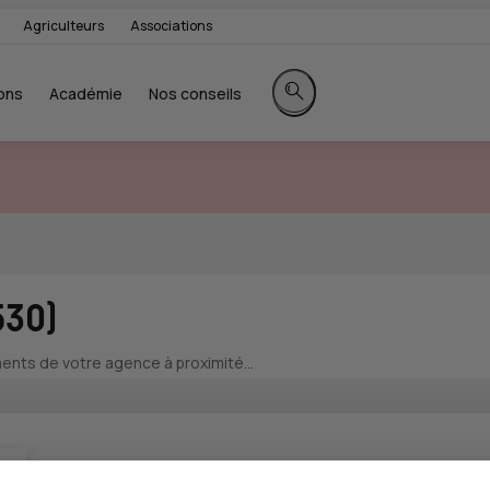
Agriculteurs
Associations
ons
Académie
Nos conseils
Rechercher sur le site
530)
nts de votre agence à proximité...