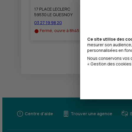
17 PLACE LECLERC
59530 LE QUESNOY
03 27 19 98 20
Fermé, ouvre à 8h45
Ce site utilise des co
mesurer son audience, 
personnalisées en fonct
Nous conservons vos ch
« Gestion des cookies 
Centre d'aide
Trouver une agence