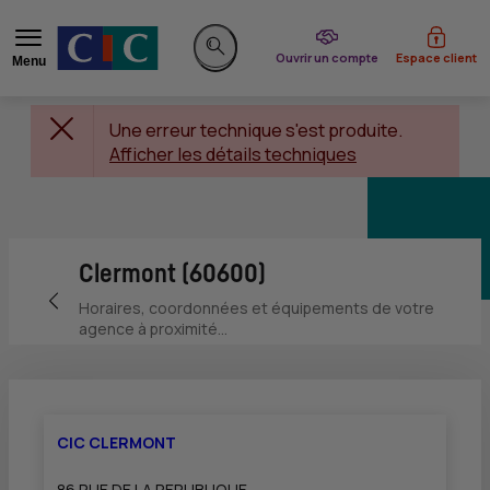
du CIC
Ouvrir un compte
Espace client
Menu
Rechercher sur le site
Une erreur technique s'est produite.
Afficher les détails techniques
Clermont (60600)
Retour vers la page précédente
Horaires, coordonnées et équipements de votre
agence à proximité...
CIC CLERMONT
86 RUE DE LA REPUBLIQUE