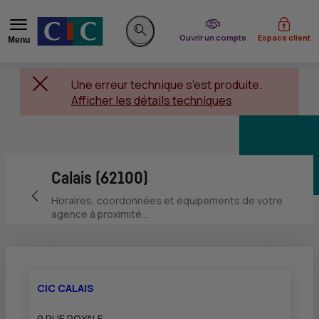
du CIC
Ouvrir un compte
Espace client
Menu
Rechercher sur le site
Une erreur technique s'est produite.
Afficher les détails techniques
Calais (62100)
Retour vers la page précédente
Horaires, coordonnées et équipements de votre
agence à proximité...
CIC CALAIS
9 RUE ROYALE