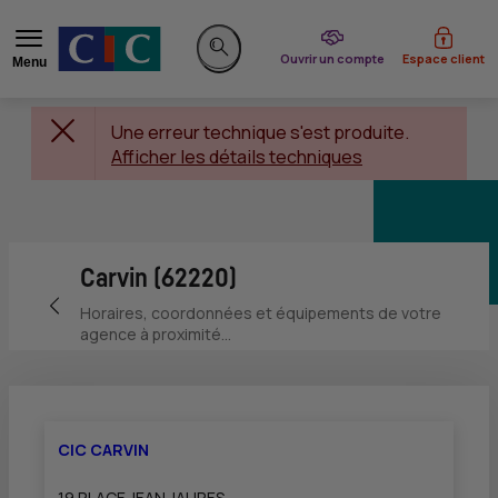
du CIC
Ouvrir un compte
Espace client
Menu
Rechercher sur le site
Une erreur technique s'est produite.
Afficher les détails techniques
Carvin (62220)
Retour vers la page précédente
Horaires, coordonnées et équipements de votre
agence à proximité...
CIC CARVIN
19 PLACE JEAN JAURES