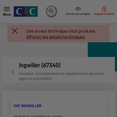
du CIC
Ouvrir un compte
Espace client
Menu
Rechercher sur le site
Une erreur technique s'est produite.
Afficher les détails techniques
Ingwiller (67340)
Retour vers la page précédente
Horaires, coordonnées et équipements de votre
agence à proximité...
CIC INGWILLER
79 RUE DU MARECHAL FOCH