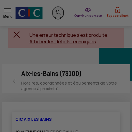
du CIC
Ouvrir un compte
Espace client
Menu
Rechercher sur le site
Une erreur technique s'est produite.
Afficher les détails techniques
Aix-les-Bains (73100)
Retour vers la page précédente
Horaires, coordonnées et équipements de votre
agence à proximité...
CIC AIX LES BAINS
19 AVENUE CHARLES DE GAULLE