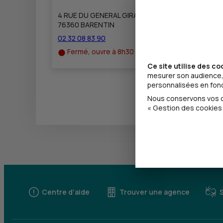
4 RUE DU GENERAL GIRAUD
76360 BARENTIN
02 32 08 83 90
Fermé, ouvre à 8h30
Ce site utilise des co
mesurer son audience, 
personnalisées en fonct
Nous conservons vos ch
« Gestion des cookies 
Centre d'aide
Trouver une agence