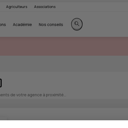
Agriculteurs
Associations
ons
Académie
Nos conseils
Rechercher sur le site
)
nts de votre agence à proximité...