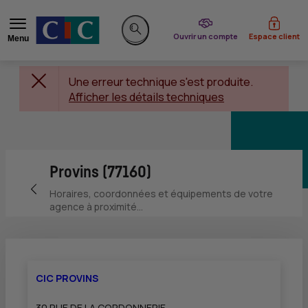
du CIC
Ouvrir un compte
Espace client
Menu
Rechercher sur le site
Une erreur technique s'est produite.
Afficher les détails techniques
Provins (77160)
Retour vers la page précédente
Horaires, coordonnées et équipements de votre
agence à proximité...
CIC PROVINS
30 RUE DE LA CORDONNERIE