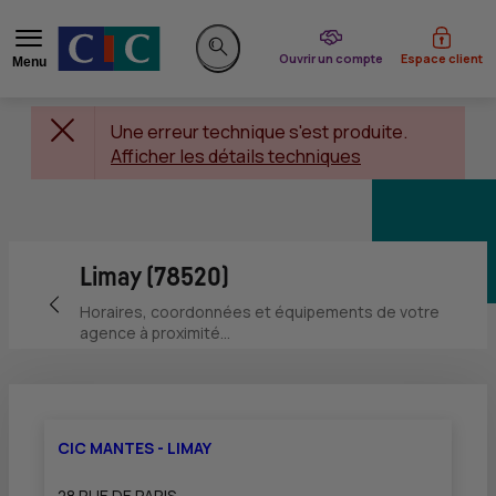
du CIC
Ouvrir un compte
Espace client
Menu
Rechercher sur le site
Une erreur technique s'est produite.
Afficher les détails techniques
Limay (78520)
Retour vers la page précédente
Horaires, coordonnées et équipements de votre
agence à proximité...
CIC MANTES - LIMAY
28 RUE DE PARIS