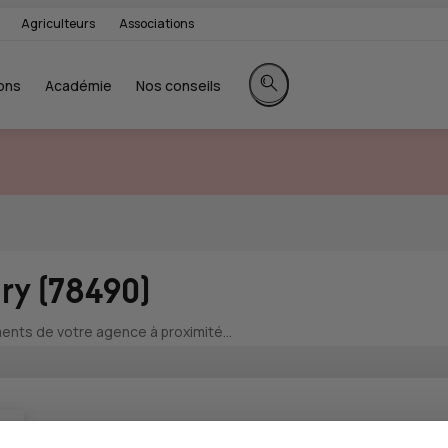
Agriculteurs
Associations
ons
Académie
Nos conseils
Rechercher sur le site
ry (78490)
nts de votre agence à proximité...