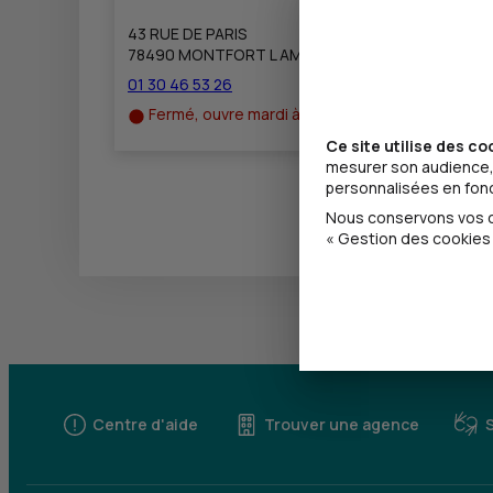
43 RUE DE PARIS
78490 MONTFORT L AMAURY
01 30 46 53 26
Fermé, ouvre mardi à 9h00
Ce site utilise des co
mesurer son audience, 
personnalisées en fonct
Nous conservons vos ch
« Gestion des cookies 
Centre d'aide
Trouver une agence