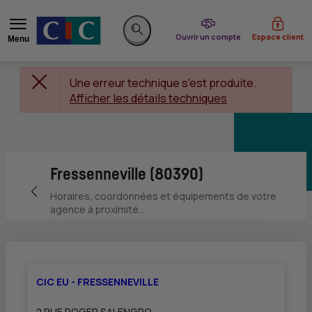
du CIC
Ouvrir un compte
Espace client
Menu
Rechercher sur le site
Une erreur technique s'est produite.
Afficher les détails techniques
Fressenneville (80390)
Retour vers la page précédente
Horaires, coordonnées et équipements de votre
agence à proximité...
CIC EU - FRESSENNEVILLE
2 RUE ROGER SALENGRO