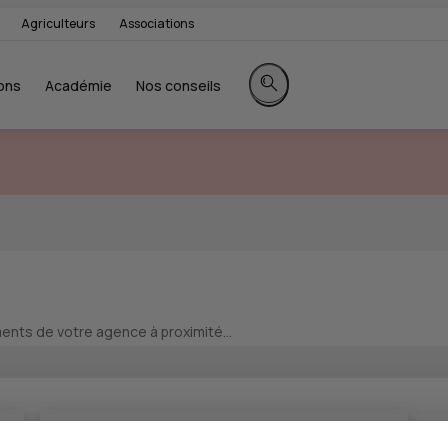
Agriculteurs
Associations
ons
Académie
Nos conseils
Rechercher sur le site
nts de votre agence à proximité...
CIC ALBI - CIC GAILLAC