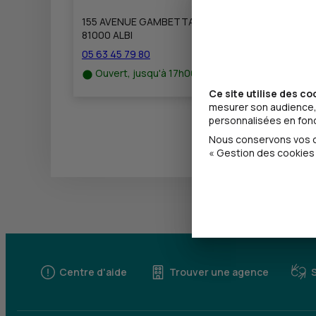
155 AVENUE GAMBETTA
81000 ALBI
05 63 45 79 80
Ouvert, jusqu'à 17h00
Ce site utilise des co
mesurer son audience, 
personnalisées en fonct
Nous conservons vos ch
« Gestion des cookies 
Centre d'aide
Trouver une agence