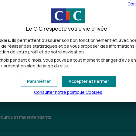
Con
114 AVENUE CHARLES DE GAULLE
81000 ALBI
05 63 53 00 17
Le CIC respecte votre vie privée.
Ouvert, jusqu'à 18h00
okies.
Ils permettent d'assurer son bon fonctionnement et, avec nos
de réaliser des statistiques et de vous proposer des informations e
ion de votre profil et de votre navigation.
Toutes les localités
oix pendant 6 mois. Vous pouvez à tout moment changer d’avis en cl
» présent en pied de page du site.
Paramétrer
Accepter et Fermer
Consulter notre politique
Cookies
Sourds et malentendants