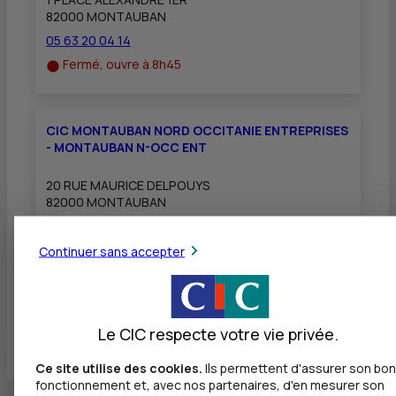
82000 MONTAUBAN
05 63 20 04 14
Fermé, ouvre à 8h45
CIC MONTAUBAN NORD OCCITANIE ENTREPRISES
- MONTAUBAN N-OCC ENT
20 RUE MAURICE DELPOUYS
82000 MONTAUBAN
05 63 91 89 40
Fermé, ouvre à 9h00
Continuer sans accepter
Toutes les localités
Le CIC respecte votre vie privée.
Ce site utilise des cookies.
Ils permettent d'assurer son bon
fonctionnement et, avec nos partenaires, d'en mesurer son