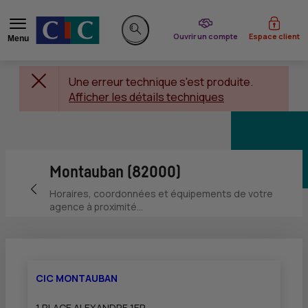
du CIC
Ouvrir un compte
Espace client
Menu
Rechercher sur le site
Une erreur technique s'est produite.
Afficher les détails techniques
Montauban (82000)
Retour vers la page précédente
Horaires, coordonnées et équipements de votre
agence à proximité...
CIC MONTAUBAN
1 PLACE ALEXANDRE 1ER