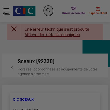
du CIC
Ouvrir un compte
Espace client
Menu
Rechercher sur le site
Une erreur technique s'est produite.
Afficher les détails techniques
Sceaux (92330)
Retour vers la page précédente
Horaires, coordonnées et équipements de votre
agence à proximité...
CIC SCEAUX
53 RUE HOUDAN