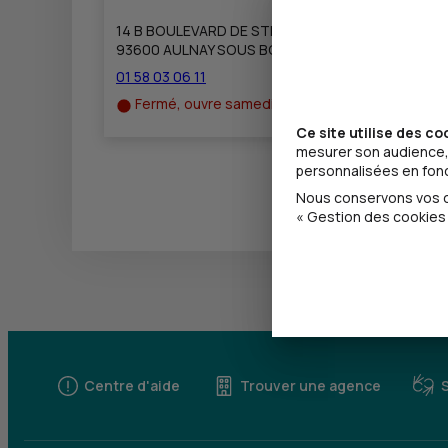
14 B BOULEVARD DE STRASBOURG
93600 AULNAY SOUS BOIS
01 58 03 06 11
Fermé, ouvre samedi à 9h00
Ce site utilise des co
mesurer son audience, 
personnalisées en fonct
Nous conservons vos ch
« Gestion des cookies 
Centre d'aide
Trouver une agence