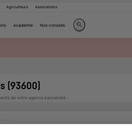
Agriculteurs
Associations
ons
Académie
Nos conseils
Rechercher sur le site
s (93600)
nts de votre agence à proximité...