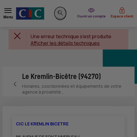
du CIC
Ouvrir un compte
Espace client
Menu
Rechercher sur le site
Une erreur technique s'est produite.
Afficher les détails techniques
Le Kremlin-Bicêtre (94270)
Retour vers la page précédente
Horaires, coordonnées et équipements de votre
agence à proximité...
CIC LE KREMLIN BICETRE
86 AVENUE DE FONTAINEBLEAU