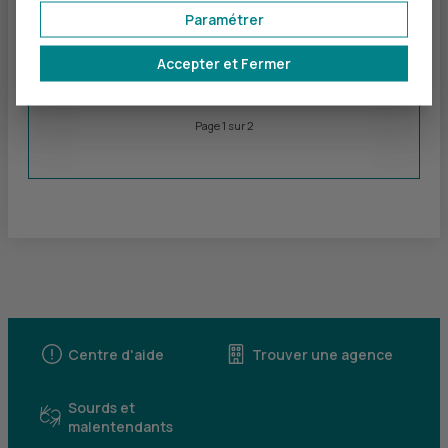
MOBILITE URBAINE -
Paramétrer
PRO
Accepter et Fermer
1
2
Page
Page
Page 1 sur 2
Centre d'aide
Trouver une agence
Sourds et
malentendants