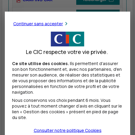
CAMPING CAR - PRO
Continuer sans accepter
CARAVANE
CARAVANE - PRO
Le CIC respecte votre vie privée.
ENGIN
Ce site utilise des cookies.
Ils permettent d'assurer
son bon fonctionnement et, avec nos partenaires, d'en
mesurer son audience, de réaliser des statistiques et
ENGIN - PRO
de vous proposer des informations et de la publicité
personnalisées en fonction de votre profil et de votre
navigation.
FLOTTE AUTOMOBILE
Nous conservons vos choix pendant 6 mois. Vous
pouvez à tout moment changer d’avis en cliquant sur le
FLOTTE AUTOMOBILE
lien « Gestion des cookies » présent en pied de page
du site.
MOBILITE URBAINE
Consulter notre politique
Cookies