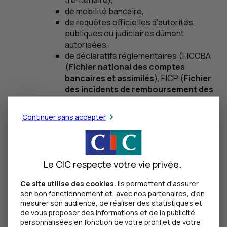
trentenaire),
de mobilité bancaire,
de requêtes officielles d’autorités
publiques ou judiciaires dûment
autorisées,
de déclaratifs réglementaires (FICOBA
(
Fichier national des comptes
bancaires et assimilés
),
FICP
(
Fichier
des incidents de remboursement des
crédits aux particuliers
),
FCC
(
Fichier
central des chèques
)...),
Continuer sans accepter
d’interrogations réglementaires (
RNIPP
dans le cadre de la gestion des comptes
et coffres-forts inactifs).
engager des démarches précontractuelles,
Le CIC respecte votre vie privée.
conclure et exécuter les contrats conclus
avec vous et en particulier pour :
Ce site utilise des cookies.
Ils permettent d'assurer
présenter les caractéristiques des
son bon fonctionnement et, avec nos partenaires, d'en
produits et services bancaires et ceux
mesurer son audience, de réaliser des statistiques et
dont nous sommes distributeur,
de vous proposer des informations et de la publicité
personnalisées en fonction de votre profil et de votre
établir le contrat et gérer la relation