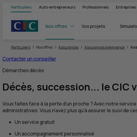
Particuliers
Auto-entrepreneurs
Professionnels
Entreprises
Nos offres
Vos projets
Simulati
Vous êtes ici:
Particuliers
Nos offres
Assurances
Assurances prévoyance
Ass
Contacter un conseiller
Démarches décès
Décès, succession... le
CIC
v
Vous faites face à la perte d’un proche ? Avec notre serv
administratives. Vous n’avez plus qu’à assurer le suivi de 
Un service gratuit
Un accompagnement personnalisé