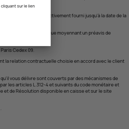
iquant sur le lien
 produit ou service effectivement fourni jusqu’à la date de la
ception adressé à la banque moyennant un préavis de
6
Paris
Cedex 09.
ant la relation contractuelle choisie en accord avec le client
 qu’il vous délivre sont couverts par des mécanismes de
par les articles L.312-4 et suivants du code monétaire et
e et de Résolution disponible en caisse et sur le site
.