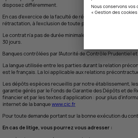
disposez différemment.
Nous conservons vos ch
« Gestion des cookies 
En cas d’exercice de la faculté de rétractation, vous ne sere
rétractation, à l’exclusion de toute pénalité.
Le contrat n’a pas de durée minimale, vous pouvez y mettr
30 jours.
Banques contrôlées par l’Autorité de Contrôle Prudentiel et
La langue utilisée entre les parties durant la relation précon
est le français. La loi applicable aux relations précontractue
Les dépôts espèces recueillis par notre établissement, les
garantie gérés par le Fonds de Garantie des Dépôts et de Ré
financier et par les textes d’application : pour plus d’infor
internet de la banque
www.cic.fr
Pour toute demande portant sur la bonne exécution du contr
En cas de litige, vous pourrez vous adresser :