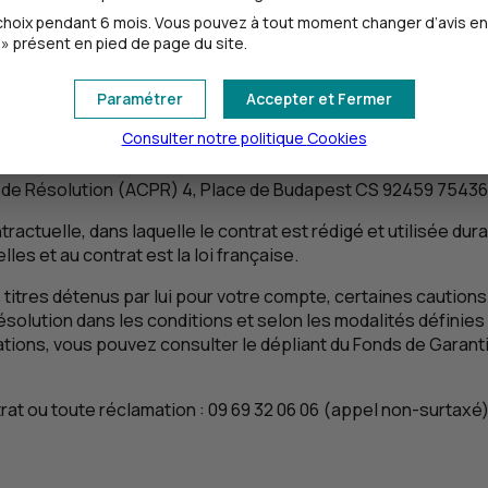
oix pendant 6 mois. Vous pouvez à tout moment changer d’avis en cl
» présent en pied de page du site.
z tenu qu’au paiement du prix correspondant à l’utilisation du
Paramétrer
Accepter et Fermer
e fin à tout moment par courrier recommandé avec avis de ré
Consulter notre politique
Cookies
 de Résolution (
ACPR
) 4, Place de Budapest
CS
92459 7543
tractuelle, dans laquelle le contrat est rédigé et utilisée dur
lles et au contrat est la loi française.
 titres détenus par lui pour votre compte, certaines cautions
solution dans les conditions et selon les modalités définies 
mations, vous pouvez consulter le dépliant du Fonds de Garanti
at ou toute réclamation : 09 69 32 06 06 (appel non-surtaxé)