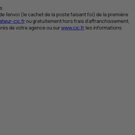
s.
e l’envoi (le cachet de la poste faisant foi) de la première
teur-cic.fr
ou gratuitement hors frais d’affranchissement,
près de votre agence ou sur
www.cic.fr
les informations