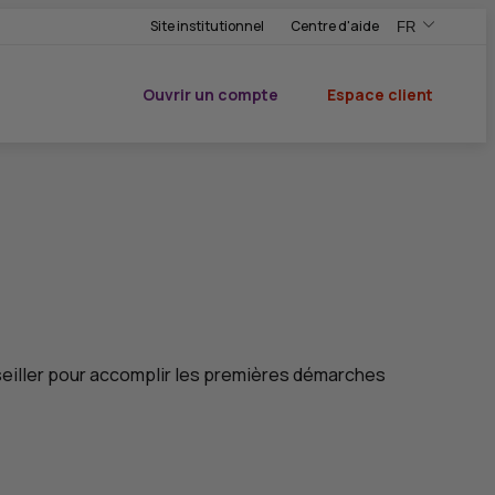
Site institutionnel
Centre d'aide
FR
,Version frança
,Changer de ve
Ouvrir un compte
Espace client
du CIC
seiller pour accomplir les premières démarches