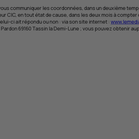
t vous communiquer les coordonnées, dans un deuxième temp
teur
CIC
, en tout état de cause, dans les deux mois à compter d
elui-ci ait répondu ou non : via son site internet :
www.lemedia
 Pardon 69160 Tassin la Demi-Lune ; vous pouvez obtenir au