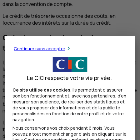
dans la convention de compte.
Le crédit de trésorerie occasionne des coûts, en
l’occurrence des intérêts sur la durée du crédit.
Qu'est-ce qu'un besoin de
trésorerie ?
Continuer sans accepter
Le besoin de trésorerie peut provenir d'un décalage entre
les recettes non encore encaissées et les dépenses
engagées. Le besoin en fonds de roulement (
BFR
), est un
Le CIC respecte votre vie privée.
indicateur financier qui permet de détecter le besoin de
Ce site utilise des cookies.
Ils permettent d'assurer
trésorerie. Si les fonds propres ou les dettes à long terme
son bon fonctionnement et, avec nos partenaires, d'en
ne permettent pas de financer l’exploitation, il y a un
mesurer son audience, de réaliser des statistiques et
besoin de trésorerie. Dans ce cas, la trésorerie nette est
de vous proposer des informations et de la publicité
négative.
personnalisées en fonction de votre profil et de votre
navigation.
La trésorerie disponible doit couvrir les décalages de
Nous conservons vos choix pendant 6 mois. Vous
trésorerie
engendrés par les délais entre les
pouvez à tout moment changer d’avis en cliquant sur le
décaissements (charges) et les encaissements
lien « Gestion des cookies » présent en pied de page