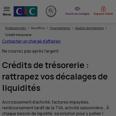
du CIC
Ouvrir un compte
Espace client
Menu
Rechercher sur le site
Vous êtes ici:
Professionnels
Nos offres
Financements
Gestion de trésorerie
Crédit trésorerie
Contacter un chargé d’affaires
Ne courrez pas après l'argent
Crédits de trésorerie :
rattrapez vos décalages de
liquidités
Accroissement d’activité, factures impayées,
remboursement tardif de la
TVA
, activité saisonnière… À
chaque besoin de liquidité, sa solution pour y pallier !