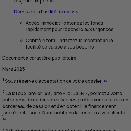
toujours disponible.
Découvrir la Facilité de caisse
Accès immédiat : obtenez les fonds
rapidement pour répondre aux urgences
Contrôle total : adaptez le montant de la
facilité de caisse à vos besoins
Document à caractère publicitaire
Mars 2025
Retour au r
1
Sous réserve d'acceptation de votre dossier.
↩
2
La loi du 2 janvier 1981, dite « loi Dailly », permet à votre
entreprise de céder ses créances professionnelles via un
bordereau de cession et d’en obtenir le financement
jusqu’à échéance. Nous notifions la cession à vos clients.
Retour au renvoi 2
↩
3