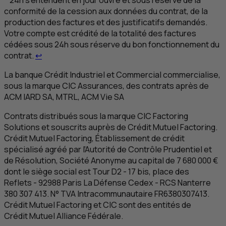
24h s’entendent en jour ouvré et sous réserve de la
conformité de la cession aux données du contrat, de la
production des factures et des justificatifs demandés.
Votre compte est crédité de la totalité des factures
cédées sous 24h sous réserve du bon fonctionnement du
Retour au renvoi 3
contrat.
↩
La banque Crédit Industriel et Commercial commercialise,
sous la marque
CIC
Assurances, des contrats après de
ACM
IARD
SA
,
MTRL
,
ACM
Vie
SA
Contrats distribués sous la marque
CIC
Factoring
Solutions et souscrits auprès de Crédit Mutuel Factoring.
Crédit Mutuel Factoring, Établissement de crédit
spécialisé agréé par l’Autorité de Contrôle Prudentiel et
de Résolution, Société Anonyme au capital de 7 680 000 €
dont le siège social est Tour
D
2 - 17 bis, place des
Reflets - 92988 Paris La Défense Cedex -
RCS
Nanterre
380 307 413. N°
TVA
Intracommunautaire
FR
6380307413.
Crédit Mutuel Factoring et
CIC
sont des entités de
Crédit Mutuel Alliance Fédérale.