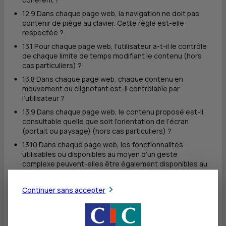
12.9 Dans chaque page web, la navigation ne doit pas
contenir de piège au clavier. Cette règle est-elle
respectée ?
13.1 Pour chaque page web, l’utilisateur a-t-il le contrôle
de chaque limite de temps modifiant le contenu (hors
cas particuliers) ?
13.8 Dans chaque page web, chaque contenu en
mouvement ou clignotant est-il contrôlable par
l’utilisateur ?
13.9 Dans chaque page web, le contenu proposé est-il
consultable quelle que soit l’orientation de l’écran
(portait ou paysage) (hors cas particuliers) ?
13.10 Dans chaque page web, les fonctionnalités
utilisables ou disponibles au moyen d’un geste
complexe peuvent-elles être également disponibles au
moyen d’un geste simple (hors cas particuliers) ?
Continuer sans accepter
Dérogations pour charge disproportionnée
Aucune dérogation