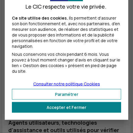
Le CIC respecte votre vie privée.
Contenus non soumis à l’obligation
Ce site utilise des cookies.
Ils permettent d'assurer
d’accessibilité
son bon fonctionnement et, avec nos partenaires, d'en
mesurer son audience, de réaliser des statistiques et
Aucun contenu exempté.
de vous proposer des informations et de la publicité
personnalisées en fonction de votre profil et de votre
navigation.
Établissement de la déclaration
Nous conservons vos choix pendant 6 mois. Vous
d'accessibilité
pouvez à tout moment changer d’avis en cliquant sur le
lien « Gestion des cookies » présent en pied de page
Cette déclaration a été établie le 15 avril 2023.
du site.
Technologies utilisées pour la réalisation
de l'application mobile
Consulter notre politique
Cookies
Paramétrer
Java 7 / Java 8
Kotlin 1.2.
Accepter et Fermer
Agents utilisateurs, technologies
d'assistance et outils utilisés pour vérifier