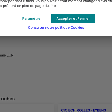
oix pendant 6 mois. Vous pouvez à tout moment changer d’avis en cl
» présent en pied de page du site.
Paramétrer
Accepter et Fermer
Consulter notre politique
Cookies
naie EUR
proches
CIC ECHIROLLES - EYBENS