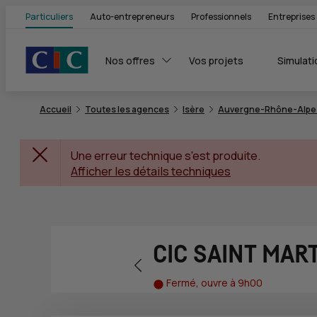
Particuliers
Auto-entrepreneurs
Professionnels
Entreprises
Nos offres
Vos projets
Simulati
Accueil
Toutes les agences
Isère
Auvergne-Rhône-Alpe
Une erreur technique s'est produite.
Afficher les détails techniques
CIC SAINT MAR
Retour vers la page précédente
Fermé, ouvre à 9h00