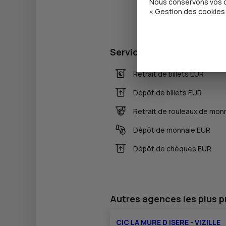
Nous conservons vos ch
« Gestion des cookies 
Services
Retrait de billets EUR
Dépôt de billets EUR
Retrait de rouleaux de mon
Dépôt de monnaie EUR
Dépôt de chèques EUR
Autres agences les plus 
CIC LA MURE D ISERE - VIZILLE