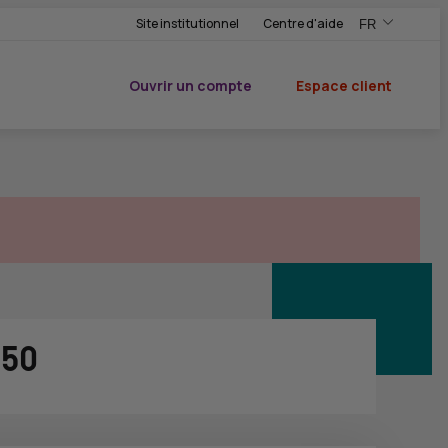
Site institutionnel
Centre d'aide
FR
,Version frança
,Changer de ve
Ouvrir un compte
Espace client
du CIC
750