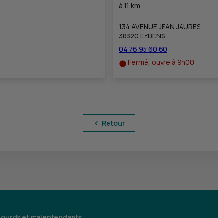
à
11 km
134 AVENUE JEAN JAURES
38320 EYBENS
04 76 95 60 60
Fermé, ouvre à 9h00
Retour
Sourds et malentendants