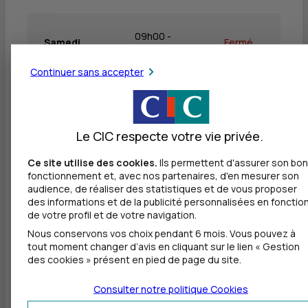
09h00 -
Samedi
Fermé
12h30
Continuer sans accepter
Dimanche
Fermé
Fermé
Le CIC respecte votre vie privée.
Ce site utilise des cookies.
Ils permettent d'assurer son bon
Autres agences les plus proches
fonctionnement et, avec nos partenaires, d'en mesurer son
audience, de réaliser des statistiques et de vous proposer
des informations et de la publicité personnalisées en fonctio
CIC RILLIEUX VILLAGE
de votre profil et de votre navigation.
à
7,6 km
Nous conservons vos choix pendant 6 mois. Vous pouvez à
tout moment changer d’avis en cliquant sur le lien « Gestion
60 PLACE DE VERDUN
des cookies » présent en pied de page du site.
69140 RILLIEUX LA PAPE
04 37 70 39 50
Consulter notre politique
Cookies
Fermé, ouvre mardi à 9h00