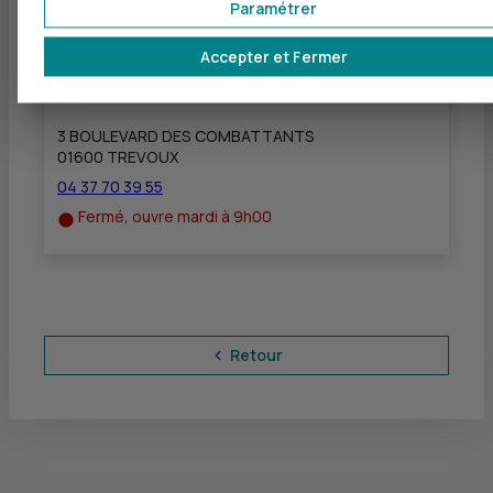
Paramétrer
Accepter et Fermer
CIC TREVOUX
à
8,5 km
3 BOULEVARD DES COMBATTANTS
01600 TREVOUX
04 37 70 39 55
Fermé, ouvre mardi à 9h00
Retour