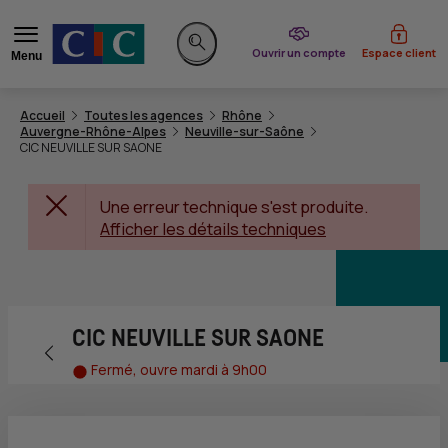
du CIC
Ouvrir un compte
Espace client
Menu
Rechercher sur le site
Accueil
Toutes les agences
Rhône
Auvergne-Rhône-Alpes
Neuville-sur-Saône
CIC NEUVILLE SUR SAONE
Une erreur technique s'est produite.
Afficher les détails techniques
CIC NEUVILLE SUR SAONE
Retour vers la page précédente
Fermé, ouvre mardi à 9h00