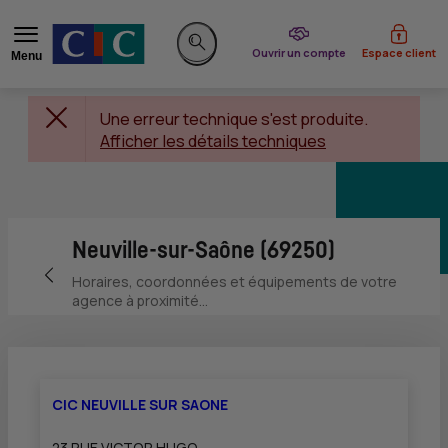
du CIC
Ouvrir un compte
Espace client
Menu
Rechercher sur le site
Une erreur technique s'est produite.
Afficher les détails techniques
Neuville-sur-Saône (69250)
Retour vers la page précédente
Horaires, coordonnées et équipements de votre
agence à proximité...
CIC NEUVILLE SUR SAONE
23 RUE VICTOR HUGO