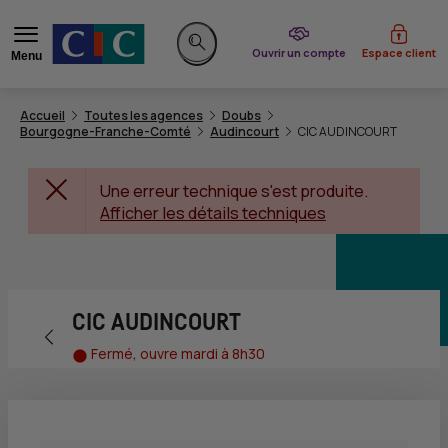
du CIC
Ouvrir un compte
Espace client
Menu
Rechercher sur le site
Accueil
Toutes les agences
Doubs
Bourgogne-Franche-Comté
Audincourt
CIC AUDINCOURT
Une erreur technique s'est produite.
Afficher les détails techniques
CIC AUDINCOURT
Retour vers la page précédente
Fermé, ouvre mardi à 8h30