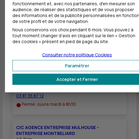
fonctionnement et, avec nos partenaires, d'en mesurer son
Dépôt de chèques EUR
audience, de réaliser des statistiques et de vous proposer
des informations et de la publicité personnalisées en fonctio
Equipement pour déficients visuels
de votre profil et de votre navigation.
Nous conservons vos choix pendant 6 mois. Vous pouvez à
tout moment changer d’avis en cliquant sur le lien « Gestion
des cookies » présent en pied de page du site.
Autres agences les plus proches
Consulter notre politique
Cookies
CIC MONTBELIARD
Paramétrer
à
2,7 km
Accepter et Fermer
16 RUE ARMAND BLOCH
25200 MONTBELIARD
03 81 35 87 12
Fermé, ouvre mardi à 8h30
CIC AGENCE ENTREPRISE MULHOUSE -
ENTREPRISE MONTBELIARD