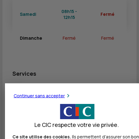
08h15 -
Samedi
Fermé
12h15
Dimanche
Fermé
Fermé
Services
Retrait de billets EUR
Continuer sans accepter
Dépôt valorisé de billets EUR
Retrait de rouleaux de monnaie EUR
Dépôt de monnaie EUR
Le CIC respecte votre vie privée.
Dépôt valorisé de chèques EUR
Ce site utilise des cookies.
Ils permettent d'assurer son bon